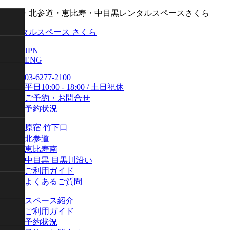
原宿・北参道・恵比寿・中目黒レンタルスペースさくら
レンタルスペース さくら
JPN
ENG
03-6277-2100
平日10:00 - 18:00 / 土日祝休
ご予約・お問合せ
予約状況
原宿 竹下口
北参道
恵比寿南
中目黒 目黒川沿い
ご利用ガイド
よくあるご質問
スペース紹介
ご利用ガイド
予約状況