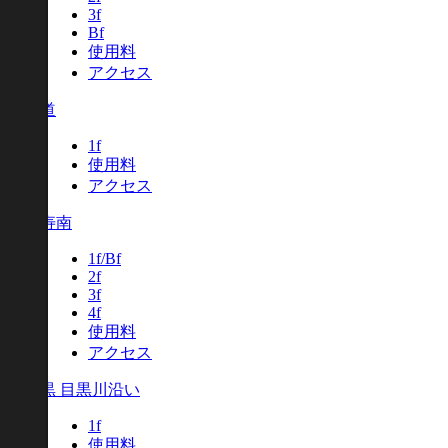
3f
Bf
使用料
アクセス
北参道
1f
使用料
アクセス
恵比寿南
1f/Bf
2f
3f
4f
使用料
アクセス
中目黒 目黒川沿い
1f
使用料