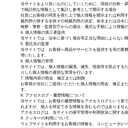
当サイトをより良いものにしていくために、現状の分析・
で統計的な情報として集計し参考として開示する場合
任意にお客様の同意を得た上で個人情報を開示または利用
裁判所の発する令状その他裁判所の決定、命令または法令
検察・警察・監督官庁からの適法・適式な手順により情報
4. 個人情報の第三者提供
当サイトでは、法令に基づく場合等正当な理由によらない
5. 委託先の監督
当サイトでは、お客様へ商品やサービスを提供する等の業
理いたします。
6. 個人情報の管理
当サイトでは、個人情報の漏洩、滅失、毀損等を防止する
りした個人情報の適切な管理を行います。
7. 情報内容の照会、修正または削除
お客様が当社にご提供いただいた個人情報の照会、修正ま
す。
8. アクセスログ・履歴情報について
当サイトでは、お客様の履歴情報をアクセスログという形で
れますが、個人を特定できる情報を含むものではありませ
アクセスログは、当サイトの保守管理や利用状況に関する
9. クッキーの利用について
ウェブサイトを利用するお客様の情報を、コンピュータ(ハー