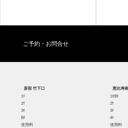
ご予約・お問合せ
原宿 竹下口
恵比寿
1f
1f/Bf
2f
2f
3f
3f
Bf
4f
使用料
使用料