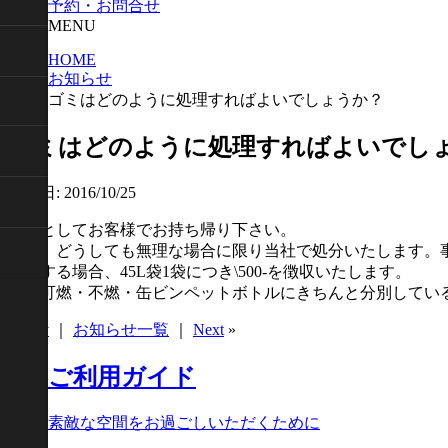
予約・お問合せ
MENU
HOME
お知らせ
ゴミはどのように処理すればよいでしょうか？
ゴミはどのように処理すればよいでし
公開日: 2016/10/25
原則としてお客様でお持ち帰り下さい。
但し、どうしても無理な場合に限り当社で処分いたします。
処分する場合、45L袋1袋につき\500-を徴収いたします。
（※可燃・不燃・缶ビンペットボトルにきちんと分別してい
«
Prev
｜
お知らせ一覧
｜
Next
»
ご利用ガイド
素敵な空間をお過ごしいただくために