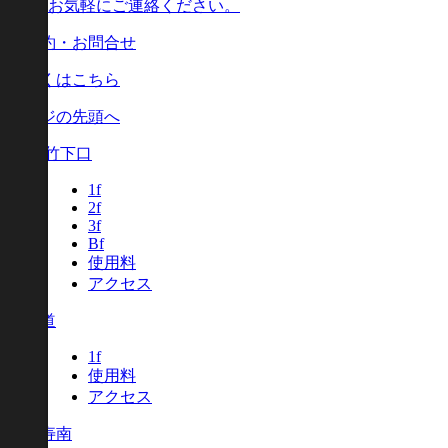
お気軽にご連絡ください。
ご予約・お問合せ
詳しくはこちら
ページの先頭へ
原宿 竹下口
1f
2f
3f
Bf
使用料
アクセス
北参道
1f
使用料
アクセス
恵比寿南