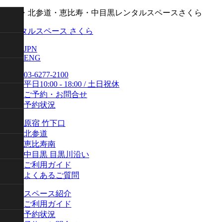
原宿・北参道・恵比寿・中目黒レンタルスペースさくら
レンタルスペース さくら
JPN
ENG
03-6277-2100
平日10:00 - 18:00 / 土日祝休
ご予約・お問合せ
予約状況
原宿 竹下口
北参道
恵比寿南
中目黒 目黒川沿い
ご利用ガイド
よくあるご質問
スペース紹介
ご利用ガイド
予約状況