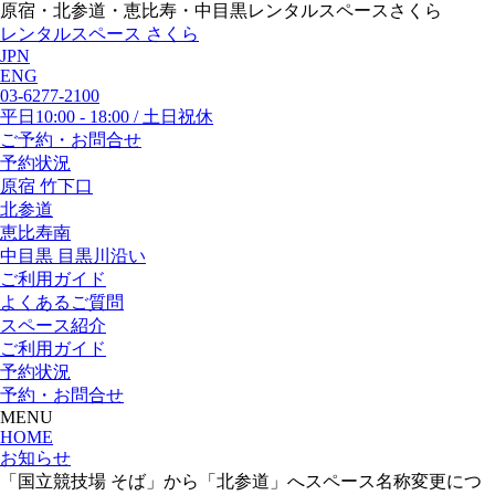
原宿・北参道・恵比寿・中目黒レンタルスペースさくら
レンタルスペース さくら
JPN
ENG
03-6277-2100
平日10:00 - 18:00 / 土日祝休
ご予約・お問合せ
予約状況
原宿 竹下口
北参道
恵比寿南
中目黒 目黒川沿い
ご利用ガイド
よくあるご質問
スペース紹介
ご利用ガイド
予約状況
予約・お問合せ
MENU
HOME
お知らせ
「国立競技場 そば」から「北参道」へスペース名称変更につ