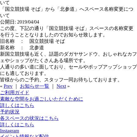
いて
「国立競技場 そば」から「北参道」へスペース名称変更につ
いて
公開日: 2019/04/04
この度、下記の通り「国立競技場 そば」スペースの名称変更
を行うこととなりましたのでお知らせ致します。
旧名称 ： 国立競技場 そば
新名称 ： 北参道
新国立競技場も近く、話題のダガヤサンドウ、おしゃれなカフ
ェやショップがたくさんある場所です。
人通りの多い道に面しており、セールやポップアップショップ
にも適しております。
皆様からのご予約、スタッフ一同お待ちしております。
«
Prev
｜
お知らせ一覧
｜
Next
»
ご利用ガイド
素敵な空間をお過ごしいただくために
詳しくはこちら
予約状況
各スペースの状況はこちら
詳しくはこちら
Instagram
イベント情報など配信