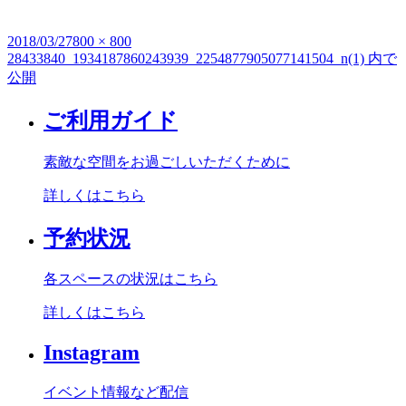
投
2018/03/27
フ
800 × 800
28433840_1934187860243939_2254877905077141504_n(1)
内で
投
稿
ル
公開
日:
サ
稿
イ
ご利用ガイド
ナ
ズ
ビ
素敵な空間をお過ごしいただくために
ゲ
詳しくはこちら
ー
シ
予約状況
ョ
各スペースの状況はこちら
ン
詳しくはこちら
Instagram
イベント情報など配信