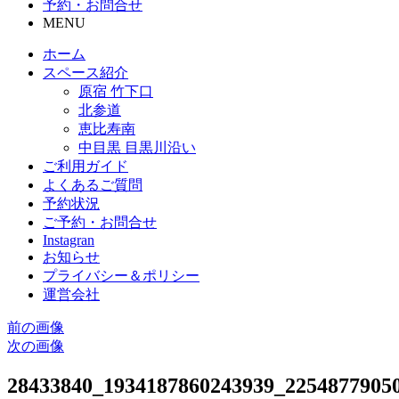
予約・お問合せ
MENU
ホーム
スペース紹介
原宿 竹下口
北参道
恵比寿南
中目黒 目黒川沿い
ご利用ガイド
よくあるご質問
予約状況
ご予約・お問合せ
Instagran
お知らせ
プライバシー＆ポリシー
運営会社
前の画像
次の画像
28433840_1934187860243939_22548779050