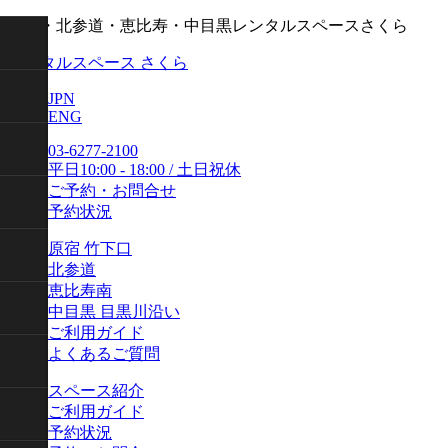
原宿・北参道・恵比寿・中目黒レンタルスペースさくら
レンタルスペース さくら
JPN
ENG
03-6277-2100
平日10:00 - 18:00 / 土日祝休
ご予約・お問合せ
予約状況
原宿 竹下口
北参道
恵比寿南
中目黒 目黒川沿い
ご利用ガイド
よくあるご質問
スペース紹介
ご利用ガイド
予約状況