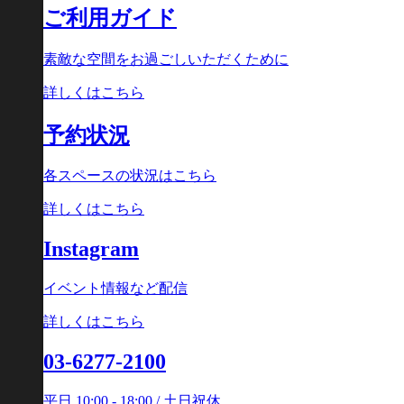
稿
ご利用ガイド
イ
ナ
ズ
素敵な空間をお過ごしいただくために
ビ
ゲ
詳しくはこちら
ー
予約状況
シ
各スペースの状況はこちら
ョ
ン
詳しくはこちら
Instagram
イベント情報など配信
詳しくはこちら
03-6277-2100
平日 10:00 - 18:00 / 土日祝休