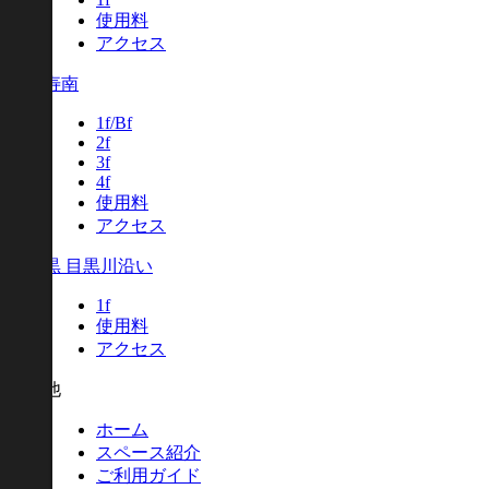
使用料
アクセス
恵比寿南
1f/Bf
2f
3f
4f
使用料
アクセス
中目黒 目黒川沿い
1f
使用料
アクセス
その他
ホーム
スペース紹介
ご利用ガイド