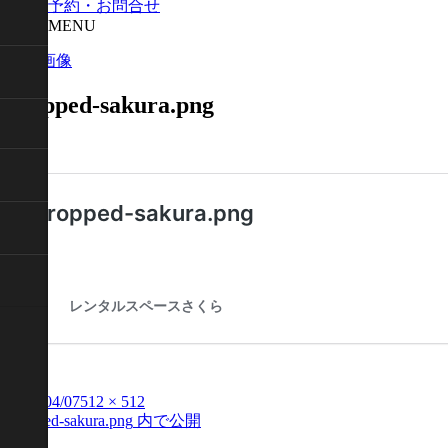
予約・お問合せ
MENU
前の画像
cropped-sakura.png
投
2023/04/07
フ
512 × 512
cropped-sakura.png
内で公開
投
稿
ル
日:
サ