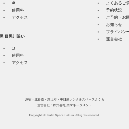
4f
よくあるご
使用料
予約状況
アクセス
ご予約・お
お知らせ
プライバシ
黒 目黒川沿い
運営会社
1f
使用料
アクセス
原宿・北参道・恵比寿・中目黒レンタルスペースさくら
運営会社：
株式会社 柔マネージメント
Copyright © Rental Space Sakura. All rights reserved.