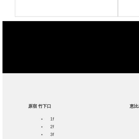
原宿 竹下口
恵比
1f
2f
3f