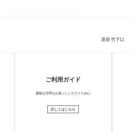
原宿・北参道・恵比寿・中目黒レンタルスペースさくら
投
稿
ナ
原宿 竹下口
ビ
ゲ
ー
シ
ョ
ン
ご利用ガイド
素敵な空間をお過ごしいただくために
詳しくはこちら