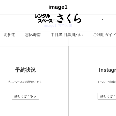
前の画像
image1
次の画像
投
フ
2018/03/27
548 × 411
稿
ル
image1
内で公開
日:
サ
北参道
恵比寿南
中目黒 目黒川沿い
ご利用ガイ
イ
ズ
予約状況
Instag
各スペースの状況はこちら
イベント情報
詳しくはこちら
詳しくはこ