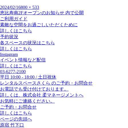
投
2024/02/16
フ
800 × 533
投
恵比寿南2Fオープンのお知らせ
内で公開
稿
ル
稿
ご利用ガイド
日:
サ
ナ
素敵な空間をお過ごしいただくために
イ
ビ
詳しくはこちら
ズ
ゲ
予約状況
ー
各スペースの状況はこちら
シ
詳しくはこちら
ョ
Instagram
イベント情報など配信
ン
詳しくはこちら
03-6277-2100
平日 10:00 - 18:00 / 土日祝休
レンタルスペースさくら のご予約・お問合せ
お電話でも受け付けております。
詳しくは、株式会社 柔マネージメントへ
お気軽にご連絡ください。
ご予約・お問合せ
詳しくはこちら
ページの先頭へ
原宿 竹下口