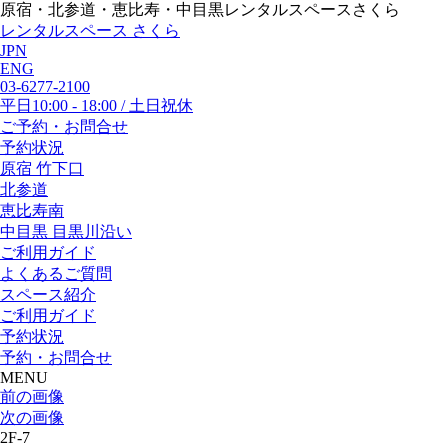
原宿・北参道・恵比寿・中目黒レンタルスペースさくら
レンタルスペース さくら
JPN
ENG
03-6277-2100
平日10:00 - 18:00 / 土日祝休
ご予約・お問合せ
予約状況
原宿 竹下口
北参道
恵比寿南
中目黒 目黒川沿い
ご利用ガイド
よくあるご質問
スペース紹介
ご利用ガイド
予約状況
予約・お問合せ
MENU
前の画像
次の画像
2F-7