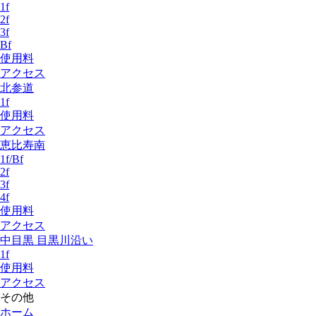
1f
2f
3f
Bf
使用料
アクセス
北参道
1f
使用料
アクセス
恵比寿南
1f/Bf
2f
3f
4f
使用料
アクセス
中目黒 目黒川沿い
1f
使用料
アクセス
その他
ホーム